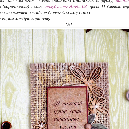
вы для карточек. Также добавила цветочки, вырубку,
листи
(коричневый) , спи
л,
полубусины
APRL-03
цвет
11 Светло-ко
аненые камешки и жидкие дотсы
для акцентов.
мотрим каждую карточку:
№1