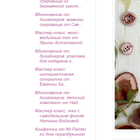
сокровища из
деревянной загот...
Вдохновение от
дизайнеров: мамины
сокровища от Све...
Мастер-класс: микс-
медийный тег от
Ирины Астаповской
Вдохновение от
дизайнеров: упаковка
для подарков о...
Мастер-класс:
интерактивная
открытка от
Евгении Ха...
Вдохновение от
дизайнеров: детский
комплект от Над...
Мастер-класс: тег с
самодельным фоном
Наташи Бойковой
Конфетка от Mr.Painter
ко дню скрапбукинга!