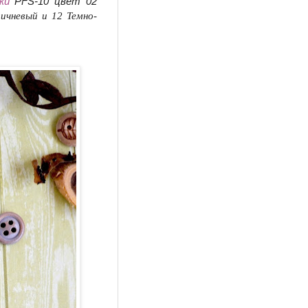
ки
PFS-10 цвет 02
ричневый
и
12 Темно-