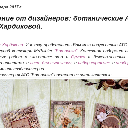
аря 2017 г.
ние от дизайнеров: ботанические 
Хардиковой.
я Хардикова
. И я хочу представить Вам мою новую серию АТС
рной коллекции MrPainter
"Ботаника"
. Коллекция содержит в
ных работ в эко-стиле: это и
бумага
в бежево-зеленых
и принтами, и
лист для вырезания
, и
набор карточек
, и
чипбо
и при создании серии.
ная серия АТС "Ботаника" состоит из пяти карточек: