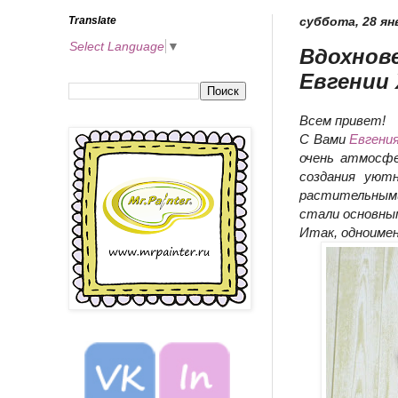
Translate
суббота, 28 янв
Select Language
▼
Вдохнове
Евгении 
Всем привет!
С Вами
Евгени
очень атмосфе
создания уют
растительным
стали основным
Итак, одноимен