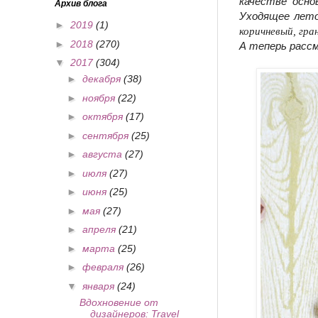
качестве осно
Архив блога
Уходящее лето 
►
2019
(1)
коричневый
, гр
►
2018
(270)
А теперь расс
▼
2017
(304)
►
декабря
(38)
►
ноября
(22)
►
октября
(17)
►
сентября
(25)
►
августа
(27)
►
июля
(27)
►
июня
(25)
►
мая
(27)
►
апреля
(21)
►
марта
(25)
►
февраля
(26)
▼
января
(24)
Вдохновение от
дизайнеров: Travel