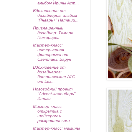
альбом Ирины Аст...
Вдохновение от
дизайнеров: альбом
"Январь+" Наташи...
Приглашенный
дизайнер: Тамара
Поморцева
Мастер-класс:
интерьерная
фоторамка от
Светланы Барун
Вдохновение от
дизайнеров:
ботанические АТС
от Евг...
Новогодний проект
"Advent-календарь".
Итоги
Мастер-класс:
открытка с
шейкером и
раскрашенными ...
Мастер-класс: мамины